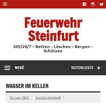
Zum
Inhalt
springen
Feuerwehr
Steinfurt
365/24/7 – Retten – Löschen – Bergen –
Schützen
MENÜ
SEITENLEISTE
WASSER IM KELLER
20. Juni 2021
Sascha Lehmkuhl