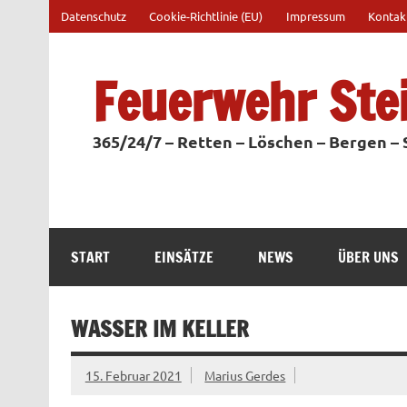
Zum
Datenschutz
Cookie-Richtlinie (EU)
Impressum
Kontak
Inhalt
springen
Feuerwehr Ste
365/24/7 – Retten – Löschen – Bergen –
START
EINSÄTZE
NEWS
ÜBER UNS
WASSER IM KELLER
15. Februar 2021
Marius Gerdes