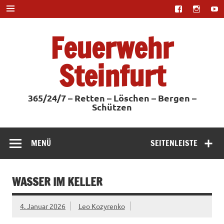
Zum
Inhalt
springen
Feuerwehr
Steinfurt
365/24/7 – Retten – Löschen – Bergen –
Schützen
MENÜ
SEITENLEISTE
WASSER IM KELLER
4. Januar 2026
Leo Kozyrenko