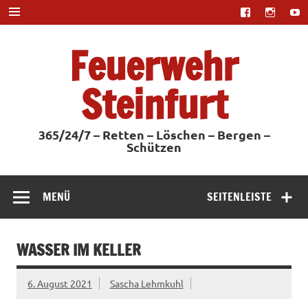
Zum
Inhalt
springen
Feuerwehr
Steinfurt
365/24/7 – Retten – Löschen – Bergen –
Schützen
MENÜ
SEITENLEISTE
WASSER IM KELLER
6. August 2021
Sascha Lehmkuhl