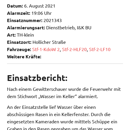
Datum:
6. August 2021
Alarmzeit:
19:06 Uhr
Einsatznummer:
2021343
Alarmierungsart:
Dienstbetrieb, I&K BU
Art:
TH-klein
Einsatzort:
Hollicher Straße
Fahrzeuge:
Stf-1-KdoW 2
,
Stf-2-HLF20
,
Stf-2-LF10
Weitere Kräfte:
Einsatzbericht:
Nach einem Gewitterschauer wurde die Feuerwehr mit
dem Stichwort „Wasser im Keller“ alarmiert.
An der Einsatzstelle lief Wasser über einen
abschüssigen Rasen in ein Kellerfenster. Durch die
eingesetzten Kameraden wurde mitttels Schüppe ein
Graben in den Rasen gegraben um das Wasser vom