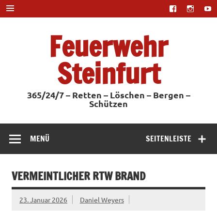
Zum
Inhalt
springen
Feuerwehr
Steinfurt
365/24/7 – Retten – Löschen – Bergen –
Schützen
MENÜ
SEITENLEISTE
VERMEINTLICHER RTW BRAND
23. Januar 2026
Daniel Weyers