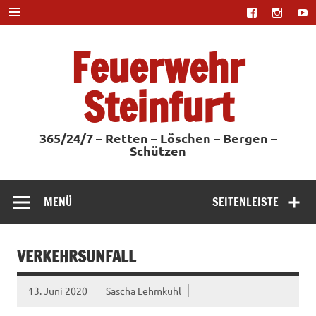
Zum
Inhalt
springen
Feuerwehr
Steinfurt
365/24/7 – Retten – Löschen – Bergen –
Schützen
MENÜ
SEITENLEISTE
VERKEHRSUNFALL
13. Juni 2020
Sascha Lehmkuhl