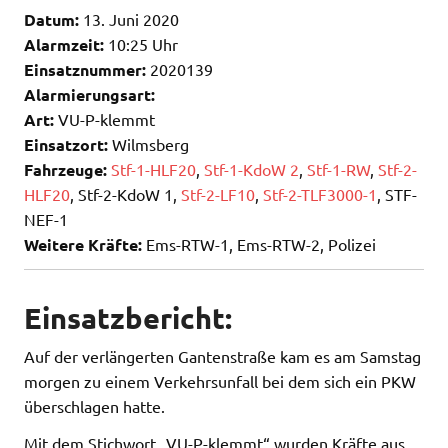
Datum:
13. Juni 2020
Alarmzeit:
10:25 Uhr
Einsatznummer:
2020139
Alarmierungsart:
Art:
VU-P-klemmt
Einsatzort:
Wilmsberg
Fahrzeuge:
Stf-1-HLF20
,
Stf-1-KdoW 2
,
Stf-1-RW
,
Stf-2-
HLF20
, Stf-2-KdoW 1,
Stf-2-LF10
,
Stf-2-TLF3000-1
, STF-
NEF-1
Weitere Kräfte:
Ems-RTW-1, Ems-RTW-2, Polizei
Einsatzbericht:
Auf der verlängerten Gantenstraße kam es am Samstag
morgen zu einem Verkehrsunfall bei dem sich ein PKW
überschlagen hatte.
Mit dem Stichwort „VU-P-klemmt“ wurden Kräfte aus