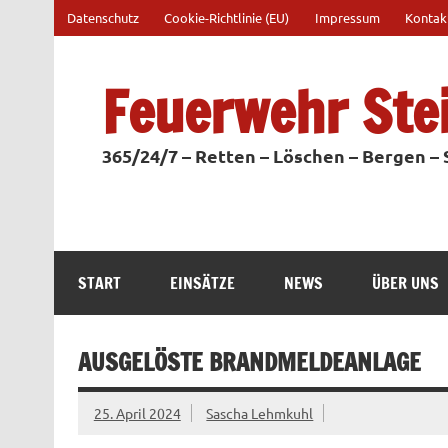
Zum
Datenschutz
Cookie-Richtlinie (EU)
Impressum
Kontak
Inhalt
springen
Feuerwehr Ste
365/24/7 – Retten – Löschen – Bergen –
START
EINSÄTZE
NEWS
ÜBER UNS
AUSGELÖSTE BRANDMELDEANLAGE
25. April 2024
Sascha Lehmkuhl