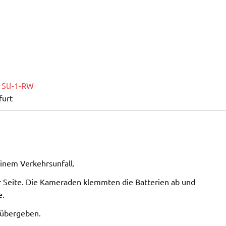
,
Stf-1-RW
furt
inem Verkehrsunfall.
er Seite. Die Kameraden klemmten die Batterien ab und
e.
i übergeben.