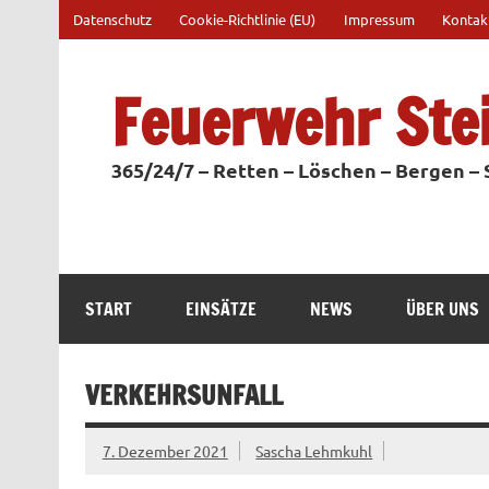
Zum
Datenschutz
Cookie-Richtlinie (EU)
Impressum
Kontak
Inhalt
springen
Feuerwehr Ste
365/24/7 – Retten – Löschen – Bergen –
START
EINSÄTZE
NEWS
ÜBER UNS
VERKEHRSUNFALL
7. Dezember 2021
Sascha Lehmkuhl