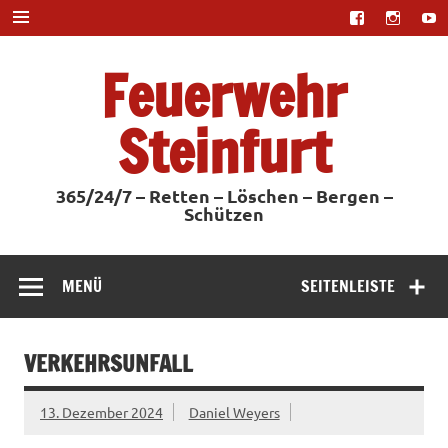
Zum
Inhalt
springen
Feuerwehr
Steinfurt
365/24/7 – Retten – Löschen – Bergen –
Schützen
MENÜ
SEITENLEISTE
VERKEHRSUNFALL
13. Dezember 2024
Daniel Weyers