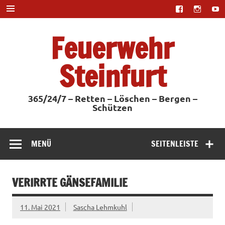
Zum
Inhalt
springen
Feuerwehr
Steinfurt
365/24/7 – Retten – Löschen – Bergen –
Schützen
MENÜ
SEITENLEISTE
VERIRRTE GÄNSEFAMILIE
11. Mai 2021
Sascha Lehmkuhl