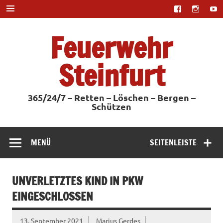
Zum
Inhalt
springen
Feuerwehr
Steinfurt
365/24/7 – Retten – Löschen – Bergen –
Schützen
MENÜ
SEITENLEISTE
UNVERLETZTES KIND IN PKW
EINGESCHLOSSEN
13. September 2021
Marius Gerdes