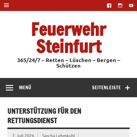
Zum
Inhalt
springen
Feuerwehr
Steinfurt
365/24/7 – Retten – Löschen – Bergen –
Schützen
MENÜ
SEITENLEISTE
UNTERSTÜTZUNG FÜR DEN
RETTUNGSDIENST
7. Juli 2026
Sascha Lehmkuhl