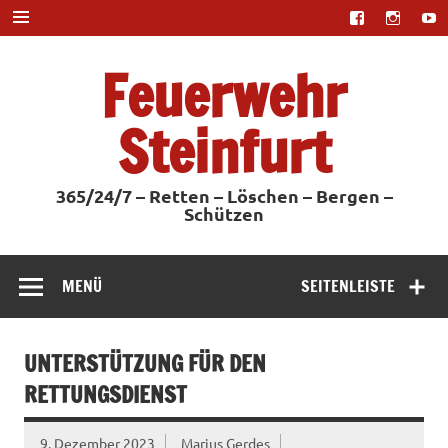
Zum
Inhalt
springen
Feuerwehr
Steinfurt
365/24/7 – Retten – Löschen – Bergen –
Schützen
MENÜ
SEITENLEISTE
UNTERSTÜTZUNG FÜR DEN
RETTUNGSDIENST
9. Dezember 2023
Marius Gerdes