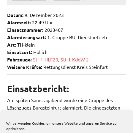
Datum:
9. Dezember 2023
Alarmzeit:
22:49 Uhr
Einsatznummer:
2023407
Alarmierungsart:
1. Gruppe BU, Dienstbetrieb
Art:
TH-klein
Einsatzort:
Hollich
Fahrzeuge:
Stf-1-HLF20
,
Stf-1-KdoW 2
Weitere Kräfte:
Rettungsdienst Kreis Steinfurt
Einsatzbericht:
Am späten Samstagabend wurde eine Gruppe des
Löschzuges Burgsteinfurt alarmiert. Die eingesetzten
Kräfte leisteten Tragehilfe für den Rettungsdienst.
Wir verwenden Cookies, um unsere Website und unseren Service zu
optimieren.
240 total views
, 1 views today