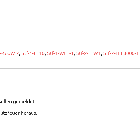
1-KdoW 2
,
Stf-1-LF10
,
Stf-1-WLF-1
,
Stf-2-ELW1
,
Stf-2-TLF3000-1
Sellen gemeldet.
Nutzfeuer heraus.