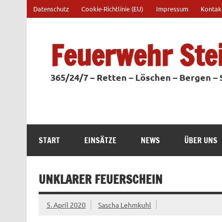
Zum
Datenschutz
Cookie-Richtlinie (EU)
Impressum
Kontak
Inhalt
springen
Feuerwehr Ste
365/24/7 – Retten – Löschen – Bergen –
START
EINSÄTZE
NEWS
ÜBER UNS
UNKLARER FEUERSCHEIN
5. April 2020
Sascha Lehmkuhl