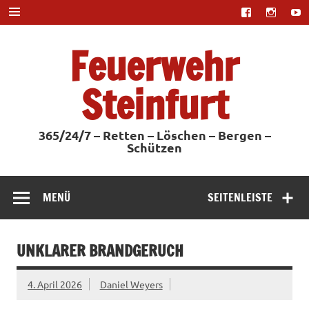
Zum
Inhalt
springen
Feuerwehr
Steinfurt
365/24/7 – Retten – Löschen – Bergen –
Schützen
MENÜ
SEITENLEISTE
UNKLARER BRANDGERUCH
4. April 2026
Daniel Weyers