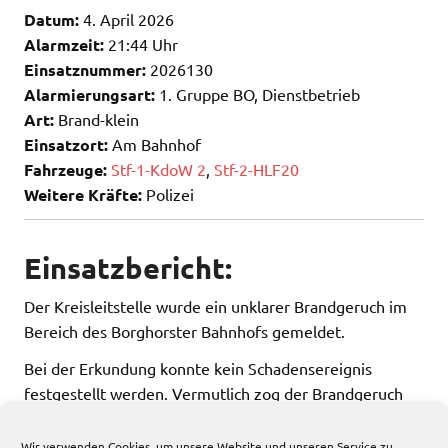
Datum:
4. April 2026
Alarmzeit:
21:44 Uhr
Einsatznummer:
2026130
Alarmierungsart:
1. Gruppe BO, Dienstbetrieb
Art:
Brand-klein
Einsatzort:
Am Bahnhof
Fahrzeuge:
Stf-1-KdoW 2
,
Stf-2-HLF20
Weitere Kräfte:
Polizei
Einsatzbericht:
Der Kreisleitstelle wurde ein unklarer Brandgeruch im
Bereich des Borghorster Bahnhofs gemeldet.
Bei der Erkundung konnte kein Schadensereignis
festgestellt werden. Vermutlich zog der Brandgeruch
von einem Osterfeuer über das Stadtgebiet.
Wir verwenden Cookies, um unsere Website und unseren Service zu