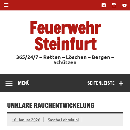
Zum
Inhalt
springen
Feuerwehr
Steinfurt
365/24/7 – Retten – Löschen – Bergen –
Schützen
MENÜ
SEITENLEISTE
UNKLARE RAUCHENTWICKELUNG
16. Januar 2026
Sascha Lehmkuhl