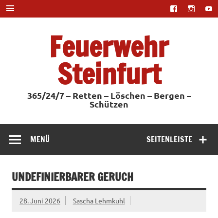
Zum
Inhalt
springen
Feuerwehr
Steinfurt
365/24/7 – Retten – Löschen – Bergen –
Schützen
MENÜ
SEITENLEISTE
UNDEFINIERBARER GERUCH
28. Juni 2026
Sascha Lehmkuhl