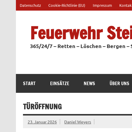
Zum
Datenschutz
Cookie-Richtlinie (EU)
Impressum
Kontak
Inhalt
springen
Feuerwehr Ste
365/24/7 – Retten – Löschen – Bergen –
START
EINSÄTZE
NEWS
ÜBER UNS
TÜRÖFFNUNG
23. Januar 2026
Daniel Weyers