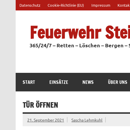
Zum
Datenschutz
Cookie-Richtlinie (EU)
Impressum
Kontak
Inhalt
springen
Feuerwehr Ste
365/24/7 – Retten – Löschen – Bergen –
START
EINSÄTZE
NEWS
ÜBER UNS
TÜR ÖFFNEN
21. September 2021
Sascha Lehmkuhl