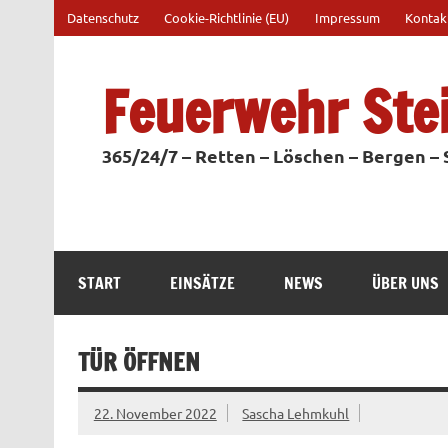
Zum
Datenschutz
Cookie-Richtlinie (EU)
Impressum
Kontak
Inhalt
springen
Feuerwehr Ste
365/24/7 – Retten – Löschen – Bergen –
START
EINSÄTZE
NEWS
ÜBER UNS
TÜR ÖFFNEN
22. November 2022
Sascha Lehmkuhl