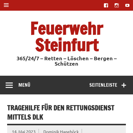
Zum
Inhalt
springen
Feuerwehr
Steinfurt
365/24/7 – Retten – Löschen – Bergen –
Schützen
MENÜ
SEITENLEISTE
TRAGEHILFE FÜR DEN RETTUNGSDIENST
MITTELS DLK
14. Mai 2023
Dominik Hageböck