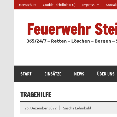
Zum
Datenschutz
Cookie-Richtlinie (EU)
Impressum
Kontak
Inhalt
springen
Feuerwehr Ste
365/24/7 – Retten – Löschen – Bergen –
START
EINSÄTZE
NEWS
ÜBER UNS
TRAGEHILFE
25. Dezember 2022
Sascha Lehmkuhl