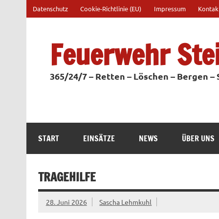
Zum
Datenschutz
Cookie-Richtlinie (EU)
Impressum
Kontak
Inhalt
springen
Feuerwehr Ste
365/24/7 – Retten – Löschen – Bergen –
START
EINSÄTZE
NEWS
ÜBER UNS
TRAGEHILFE
28. Juni 2026
Sascha Lehmkuhl