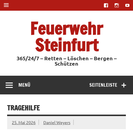
Zum
Inhalt
springen
Feuerwehr
Steinfurt
365/24/7 – Retten – Löschen – Bergen –
Schützen
MENÜ
SEITENLEISTE
TRAGEHILFE
25. Mai 2026
Daniel Weyers