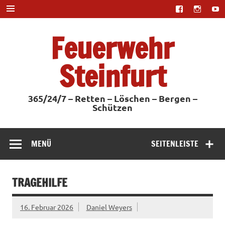
Zum
Inhalt
springen
Feuerwehr
Steinfurt
365/24/7 – Retten – Löschen – Bergen –
Schützen
MENÜ
SEITENLEISTE
TRAGEHILFE
16. Februar 2026
Daniel Weyers