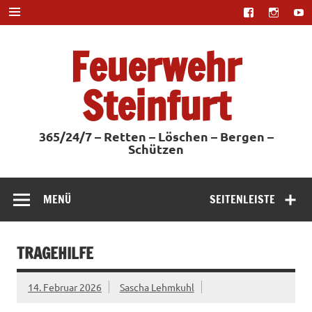
Zum
Inhalt
springen
Feuerwehr
Steinfurt
365/24/7 – Retten – Löschen – Bergen –
Schützen
MENÜ
SEITENLEISTE
TRAGEHILFE
14. Februar 2026
Sascha Lehmkuhl