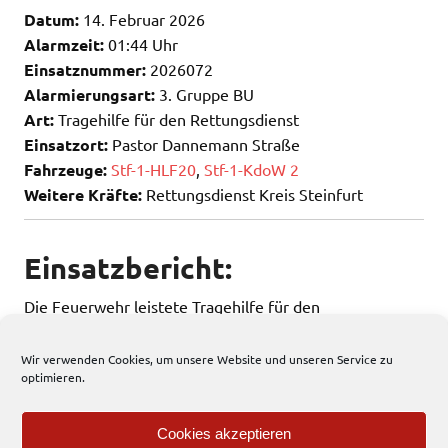
Datum:
14. Februar 2026
Alarmzeit:
01:44 Uhr
Einsatznummer:
2026072
Alarmierungsart:
3. Gruppe BU
Art:
Tragehilfe für den Rettungsdienst
Einsatzort:
Pastor Dannemann Straße
Fahrzeuge:
Stf-1-HLF20
,
Stf-1-KdoW 2
Weitere Kräfte:
Rettungsdienst Kreis Steinfurt
Einsatzbericht:
Die Feuerwehr leistete Tragehilfe für den
Rettungsdienst
Wir verwenden Cookies, um unsere Website und unseren Service zu
optimieren.
48 total views
, 1 views today
Cookies akzeptieren
Einsatzbericht