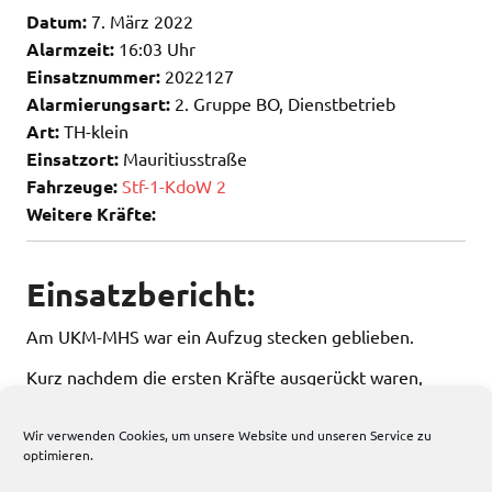
Datum:
7. März 2022
Alarmzeit:
16:03 Uhr
Einsatznummer:
2022127
Alarmierungsart:
2. Gruppe BO, Dienstbetrieb
Art:
TH-klein
Einsatzort:
Mauritiusstraße
Fahrzeuge:
Stf-1-KdoW 2
Weitere Kräfte:
Einsatzbericht:
Am UKM-MHS war ein Aufzug stecken geblieben.
Kurz nachdem die ersten Kräfte ausgerückt waren,
wurde der Einsatz abgebrochen.
Wir verwenden Cookies, um unsere Website und unseren Service zu
optimieren.
340 total views
, 1 views today