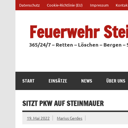
Zum
Datenschutz
Cookie-Richtlinie (EU)
Impressum
Kontak
Inhalt
springen
Feuerwehr Ste
365/24/7 – Retten – Löschen – Bergen –
START
EINSÄTZE
NEWS
ÜBER UNS
SITZT PKW AUF STEINMAUER
19. Mai 2022
Marius Gerdes