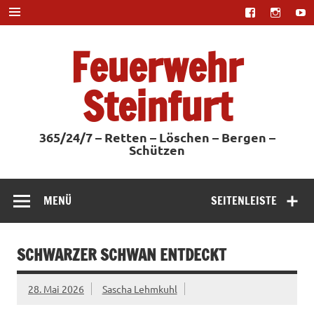
Zum
Inhalt
springen
Feuerwehr
Steinfurt
365/24/7 – Retten – Löschen – Bergen –
Schützen
MENÜ
SEITENLEISTE
SCHWARZER SCHWAN ENTDECKT
28. Mai 2026
Sascha Lehmkuhl