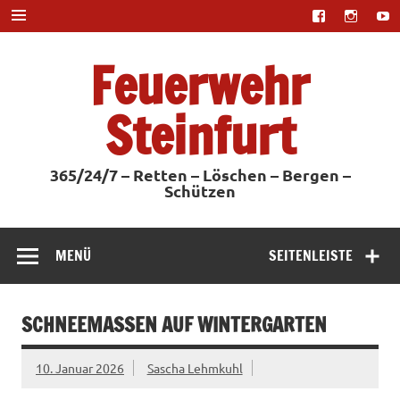
Zum
Inhalt
springen
Feuerwehr
Steinfurt
365/24/7 – Retten – Löschen – Bergen –
Schützen
MENÜ
SEITENLEISTE
SCHNEEMASSEN AUF WINTERGARTEN
10. Januar 2026
Sascha Lehmkuhl