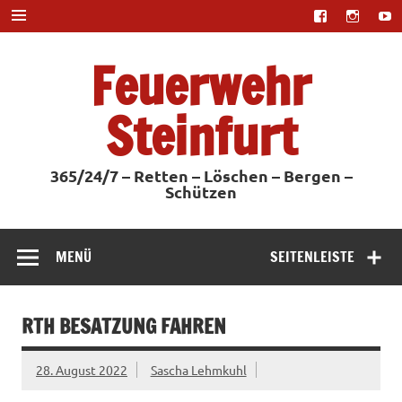
Zum
Inhalt
springen
Feuerwehr
Steinfurt
365/24/7 – Retten – Löschen – Bergen –
Schützen
MENÜ
SEITENLEISTE
RTH BESATZUNG FAHREN
28. August 2022
Sascha Lehmkuhl