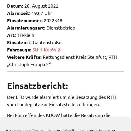
Datum:
28. August 2022
Alarmzeit:
19:07 Uhr
Einsatznummer:
2022348
Alarmierungsart:
Dienstbetrieb
Art:
TH-klein
Einsatzort:
Gantenstraße
Fahrzeuge:
Stf-1-KdoW 2
Weitere Kräfte:
Rettungsdienst Kreis Steinfurt, RTH
„Christoph Europa 2“
Einsatzbericht:
Der EFD wurde alarmiert um die Besatzung des RTH
vom Landeplatz zur Einsatzstelle zu bringen.
Bei Eintreffen des KDOW hatte die Besatzung die
Einsatzstelle allerdings schon fußläufig erreicht.
Wir verwenden Cookies, um unsere Website und unseren Service zu