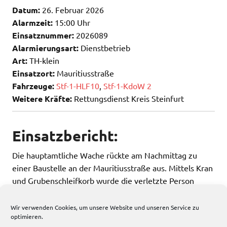
Datum:
26. Februar 2026
Alarmzeit:
15:00 Uhr
Einsatznummer:
2026089
Alarmierungsart:
Dienstbetrieb
Art:
TH-klein
Einsatzort:
Mauritiusstraße
Fahrzeuge:
Stf-1-HLF10
,
Stf-1-KdoW 2
Weitere Kräfte:
Rettungsdienst Kreis Steinfurt
Einsatzbericht:
Die hauptamtliche Wache rückte am Nachmittag zu
einer Baustelle an der Mauritiusstraße aus. Mittels Kran
und Grubenschleifkorb wurde die verletzte Person
gerettet und einem Krankenhaus zugeführt.
Wir verwenden Cookies, um unsere Website und unseren Service zu
optimieren.
342 total views
, 2 views today