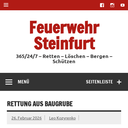
Zum
Inhalt
springen
Feuerwehr
Steinfurt
365/24/7 – Retten – Löschen – Bergen –
Schützen
MENÜ
SEITENLEISTE
RETTUNG AUS BAUGRUBE
26. Februar 2026
Leo Kozyrenko