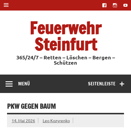
Zum
Inhalt
springen
Feuerwehr
Steinfurt
365/24/7 – Retten – Löschen – Bergen –
Schützen
MENÜ
SEITENLEISTE
PKW GEGEN BAUM
14. Mai 2026
Leo Kozyrenko