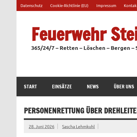
Zum
Datenschutz
Cookie-Richtlinie (EU)
Impressum
Kontak
Inhalt
springen
Feuerwehr Ste
365/24/7 – Retten – Löschen – Bergen –
START
EINSÄTZE
NEWS
ÜBER UNS
PERSONENRETTUNG ÜBER DREHLEITE
28. Juni 2026
Sascha Lehmkuhl