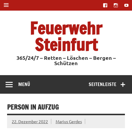
Zum
Inhalt
springen
Feuerwehr
Steinfurt
365/24/7 – Retten – Löschen – Bergen –
Schützen
MENÜ
SEITENLEISTE
PERSON IN AUFZUG
22. Dezember 2022
Marius Gerdes