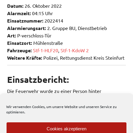
Datum:
26. Oktober 2022
Alarmzeit:
04:15 Uhr
Einsatznummer:
2022414
Alarmierungsart:
2. Gruppe BU, Dienstbetrieb
Art:
P-verschloss-Tür
Einsatzort:
Mühlenstraße
Fahrzeuge:
Stf-1-HLF20
,
Stf-1-KdoW 2
Weitere Kräfte:
Polizei, Rettungsdienst Kreis Steinfurt
Einsatzbericht:
Die Feuerwehr wurde zu einer Person hinter
verschlossener Tür an der Mühlenstraße alarmiert.
Wir verwenden Cookies, um unsere Website und unseren Service zu
optimieren.
202 total views
, 1 views today
Cookies akzeptieren
Einsatzbericht