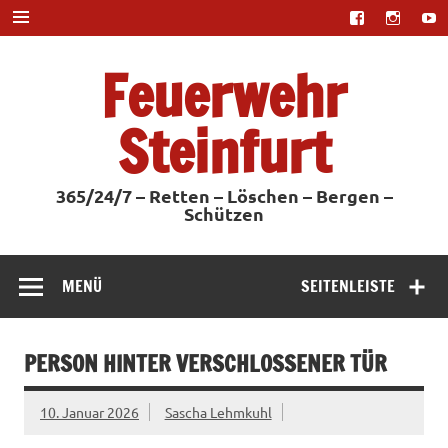
Zum
Inhalt
springen
Feuerwehr
Steinfurt
365/24/7 – Retten – Löschen – Bergen –
Schützen
MENÜ
SEITENLEISTE
PERSON HINTER VERSCHLOSSENER TÜR
10. Januar 2026
Sascha Lehmkuhl