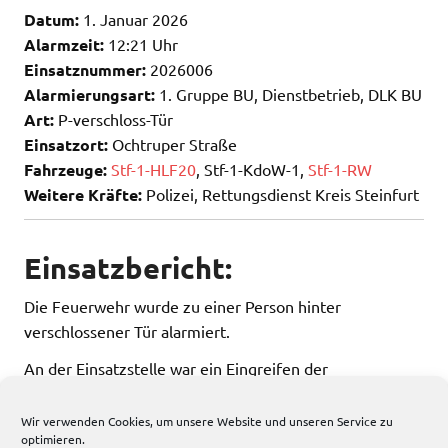
Datum:
1. Januar 2026
Alarmzeit:
12:21 Uhr
Einsatznummer:
2026006
Alarmierungsart:
1. Gruppe BU, Dienstbetrieb, DLK BU
Art:
P-verschloss-Tür
Einsatzort:
Ochtruper Straße
Fahrzeuge:
Stf-1-HLF20
, Stf-1-KdoW-1,
Stf-1-RW
Weitere Kräfte:
Polizei, Rettungsdienst Kreis Steinfurt
Einsatzbericht:
Die Feuerwehr wurde zu einer Person hinter
verschlossener Tür alarmiert.
An der Einsatzstelle war ein Eingreifen der
eingesetzten Kräfte nicht mehr erforderlich.
Wir verwenden Cookies, um unsere Website und unseren Service zu
optimieren.
177 total views
, 1 views today