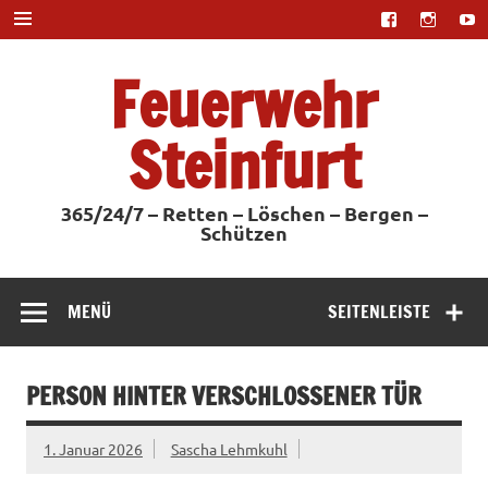
Zum
Inhalt
springen
Feuerwehr
Steinfurt
365/24/7 – Retten – Löschen – Bergen –
Schützen
MENÜ
SEITENLEISTE
PERSON HINTER VERSCHLOSSENER TÜR
1. Januar 2026
Sascha Lehmkuhl