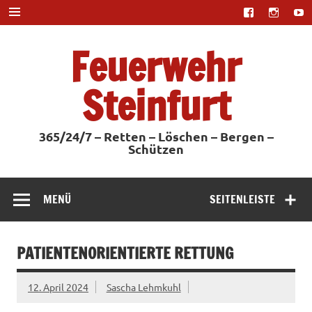
Zum
Inhalt
springen
Feuerwehr
Steinfurt
365/24/7 – Retten – Löschen – Bergen –
Schützen
MENÜ
SEITENLEISTE
PATIENTENORIENTIERTE RETTUNG
12. April 2024
Sascha Lehmkuhl