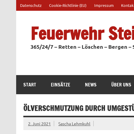
Zum
Datenschutz
Cookie-Richtlinie (EU)
Impressum
Kontak
Inhalt
springen
Feuerwehr Ste
365/24/7 – Retten – Löschen – Bergen –
START
EINSÄTZE
NEWS
ÜBER UNS
ÖLVERSCHMUTZUNG DURCH UMGEST
2. Juni 2021
Sascha Lehmkuhl