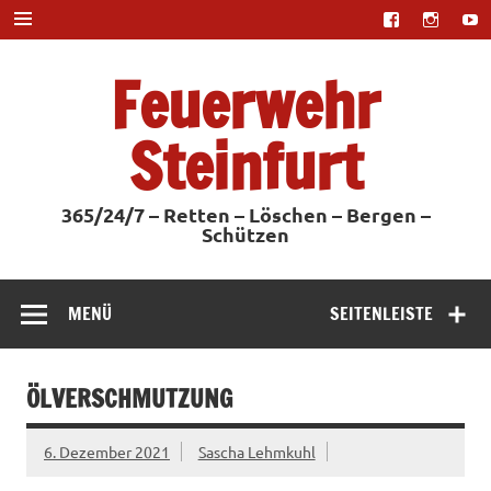
Zum
Inhalt
springen
Feuerwehr
Steinfurt
365/24/7 – Retten – Löschen – Bergen –
Schützen
MENÜ
SEITENLEISTE
ÖLVERSCHMUTZUNG
6. Dezember 2021
Sascha Lehmkuhl