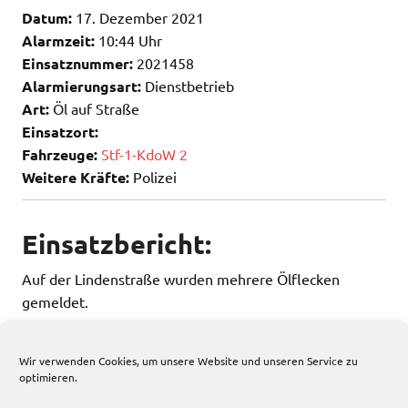
Datum:
17. Dezember 2021
Alarmzeit:
10:44 Uhr
Einsatznummer:
2021458
Alarmierungsart:
Dienstbetrieb
Art:
Öl auf Straße
Einsatzort:
Fahrzeuge:
Stf-1-KdoW 2
Weitere Kräfte:
Polizei
Einsatzbericht:
Auf der Lindenstraße wurden mehrere Ölflecken
gemeldet.
Der EFD erkundete und streute einige Flecken ab.
Wir verwenden Cookies, um unsere Website und unseren Service zu
optimieren.
148 total views
, 1 views today