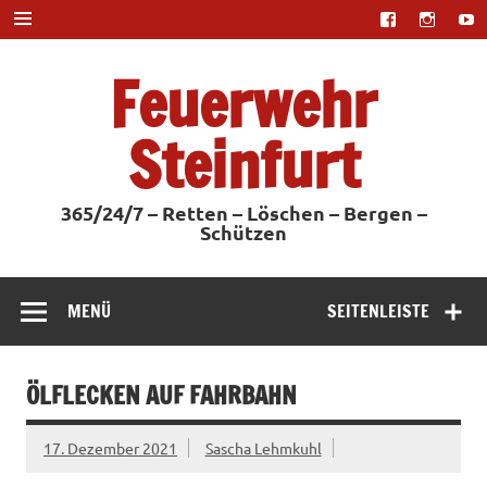
Zum
Inhalt
springen
Feuerwehr
Steinfurt
365/24/7 – Retten – Löschen – Bergen –
Schützen
MENÜ
SEITENLEISTE
ÖLFLECKEN AUF FAHRBAHN
17. Dezember 2021
Sascha Lehmkuhl