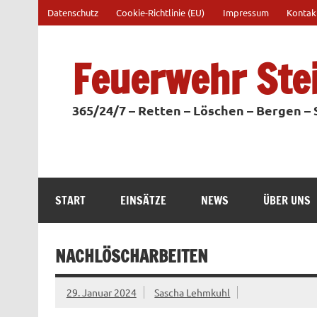
Zum
Datenschutz
Cookie-Richtlinie (EU)
Impressum
Kontak
Inhalt
springen
Feuerwehr Ste
365/24/7 – Retten – Löschen – Bergen –
START
EINSÄTZE
NEWS
ÜBER UNS
NACHLÖSCHARBEITEN
29. Januar 2024
Sascha Lehmkuhl