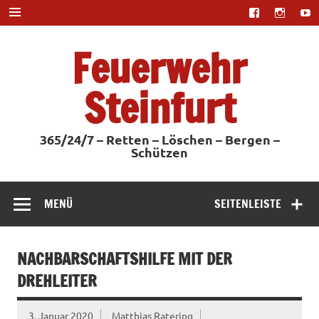
Zum
Inhalt
springen
Feuerwehr
Steinfurt
365/24/7 – Retten – Löschen – Bergen –
Schützen
MENÜ
SEITENLEISTE
NACHBARSCHAFTSHILFE MIT DER
DREHLEITER
3. Januar 2020
Matthias Ratering