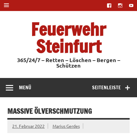
Zum
Inhalt
springen
Feuerwehr
Steinfurt
365/24/7 – Retten – Löschen – Bergen –
Schützen
MENÜ
SEITENLEISTE
MASSIVE ÖLVERSCHMUTZUNG
21. Februar 2022
Marius Gerdes