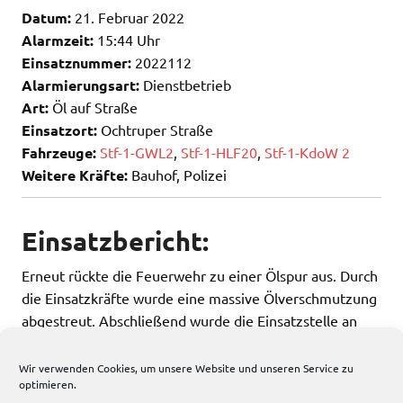
Datum:
21. Februar 2022
Alarmzeit:
15:44 Uhr
Einsatznummer:
2022112
Alarmierungsart:
Dienstbetrieb
Art:
Öl auf Straße
Einsatzort:
Ochtruper Straße
Fahrzeuge:
Stf-1-GWL2
,
Stf-1-HLF20
,
Stf-1-KdoW 2
Weitere Kräfte:
Bauhof, Polizei
Einsatzbericht:
Erneut rückte die Feuerwehr zu einer Ölspur aus. Durch
die Einsatzkräfte wurde eine massive Ölverschmutzung
abgestreut. Abschließend wurde die Einsatzstelle an
den Bauhof und die Polizei übergeben.
Wir verwenden Cookies, um unsere Website und unseren Service zu
optimieren.
198 total views
, 1 views today