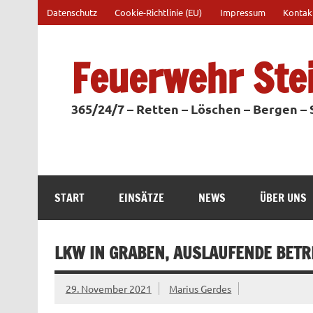
Zum
Datenschutz
Cookie-Richtlinie (EU)
Impressum
Kontak
Inhalt
springen
Feuerwehr Ste
365/24/7 – Retten – Löschen – Bergen –
START
EINSÄTZE
NEWS
ÜBER UNS
LKW IN GRABEN, AUSLAUFENDE BETR
29. November 2021
Marius Gerdes