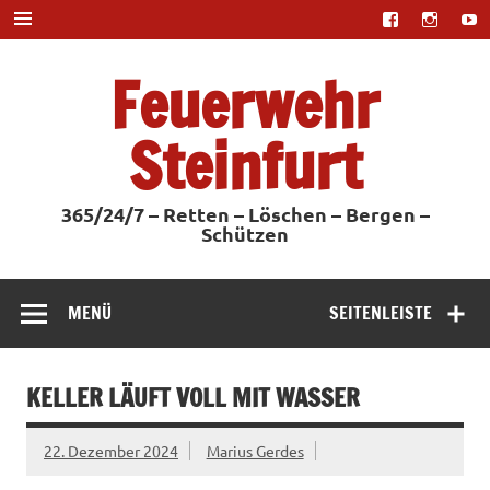
Zum
Inhalt
springen
Feuerwehr
Steinfurt
365/24/7 – Retten – Löschen – Bergen –
Schützen
MENÜ
SEITENLEISTE
KELLER LÄUFT VOLL MIT WASSER
22. Dezember 2024
Marius Gerdes