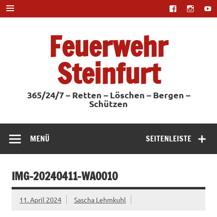
Zum
Inhalt
springen
Feuerwehr
Steinfurt
365/24/7 – Retten – Löschen – Bergen –
Schützen
MENÜ
SEITENLEISTE
IMG-20240411-WA0010
11. April 2024
Sascha Lehmkuhl