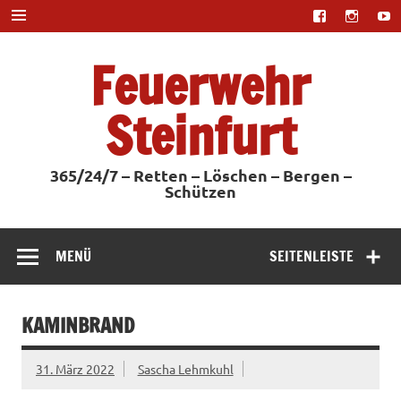
Zum
Inhalt
springen
Feuerwehr
Steinfurt
365/24/7 – Retten – Löschen – Bergen –
Schützen
MENÜ
SEITENLEISTE
KAMINBRAND
31. März 2022
Sascha Lehmkuhl