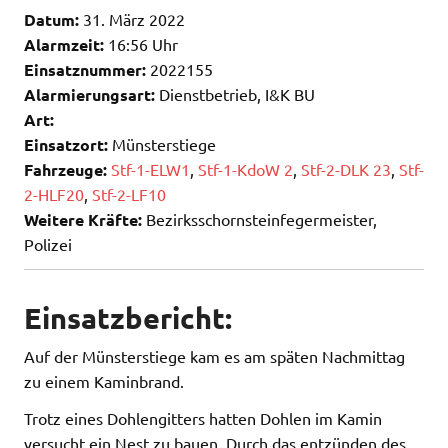
Datum:
31. März 2022
Alarmzeit:
16:56 Uhr
Einsatznummer:
2022155
Alarmierungsart:
Dienstbetrieb, I&K BU
Art:
Einsatzort:
Münsterstiege
Fahrzeuge:
Stf-1-ELW1
,
Stf-1-KdoW 2
,
Stf-2-DLK 23
,
Stf-
2-HLF20
,
Stf-2-LF10
Weitere Kräfte:
Bezirksschornsteinfegermeister,
Polizei
Einsatzbericht:
Auf der Münsterstiege kam es am späten Nachmittag
zu einem Kaminbrand.
Trotz eines Dohlengitters hatten Dohlen im Kamin
versucht ein Nest zu bauen. Durch das entzünden des