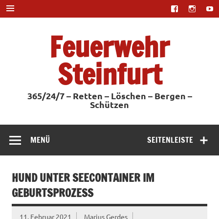
Zum
Inhalt
springen
Feuerwehr
Steinfurt
365/24/7 – Retten – Löschen – Bergen –
Schützen
MENÜ
SEITENLEISTE
HUND UNTER SEECONTAINER IM
GEBURTSPROZESS
11. Februar 2021
Marius Gerdes